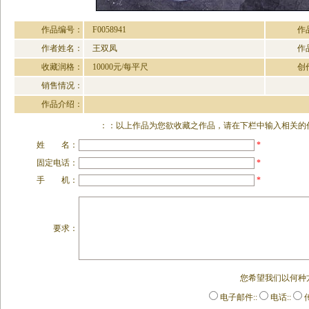
作品编号：
F0058941
作
作者姓名：
王双凤
作
收藏润格：
10000元/每平尺
创
销售情况：
作品介绍：
：：以上作品为您欲收藏之作品，请在下栏中输入相关的作
姓 名：
*
固定电话：
*
手 机：
*
要求：
您希望我们以何种
电子邮件::
电话::
传