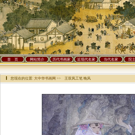
首 页
网站简介
历代书画家
近现代名家
当代名家
院
您现在的位置:
大中华书画网
>> 王双凤工笔 晚风
该作品已有[
59358