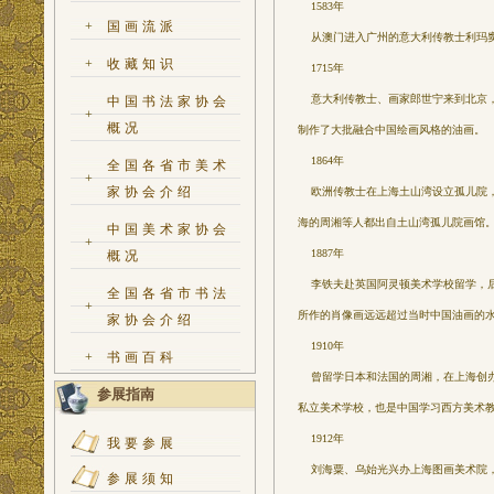
1583年
+
国画流派
从澳门进入广州的意大利传教士利玛窦
+
收藏知识
1715年
意大利传教士、画家郎世宁来到北京，此
中国书法家协会
+
概况
制作了大批融合中国绘画风格的油画。
1864年
全国各省市美术
+
家协会介绍
欧洲传教士在上海土山湾设立孤儿院，并
海的周湘等人都出自土山湾孤儿院画馆
中国美术家协会
+
1887年
概况
李铁夫赴英国阿灵顿美术学校留学，后
全国各省市书法
+
所作的肖像画远远超过当时中国油画的水
家协会介绍
1910年
+
书画百科
曾留学日本和法国的周湘，在上海创办
参展指南
私立美术学校，也是中国学习西方美术
1912年
我要参展
刘海粟、乌始光兴办上海图画美术院，1
参展须知