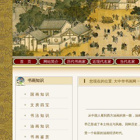
首 页
网站简介
历代书画家
近现代名家
当代名家
书画知识
您现在的位置:
大中华书画网
>
+
国画知识
+
文房四宝
+
书法知识
从中国人看到西方油画的第一眼，油画
早已形成了本土特点与风格。回眸历史
+
油画知识
受一个崭新的油画经济时代。
+
书画鉴赏