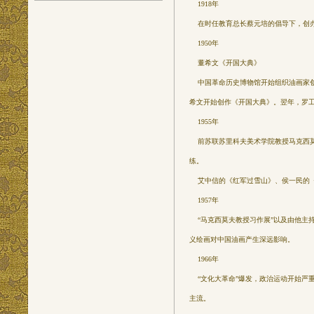
1918年
在时任教育总长蔡元培的倡导下，创办
1950年
董希文《开国大典》
中国革命历史博物馆开始组织油画家创
希文开始创作《开国大典》。翌年，罗
1955年
前苏联苏里科夫美术学院教授马克西莫
练。
艾中信的《红军过雪山》、侯一民的《
1957年
“马克西莫夫教授习作展”以及由他主持
义绘画对中国油画产生深远影响。
1966年
“文化大革命”爆发，政治运动开始严重
主流。